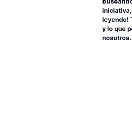
buscand
iniciativ
leyendo! 
y lo que 
nosotros