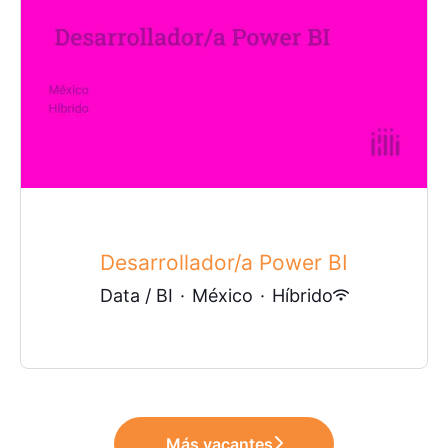
Desarrollador/a Power BI
Data / BI
·
México
·
Híbrido
Más vacantes